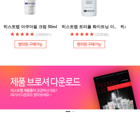
히스토랩 아쿠아필 크림 50ml
히스토랩 트리플 화이트닝 이..
히스토랩 아
(289691)
(32848)