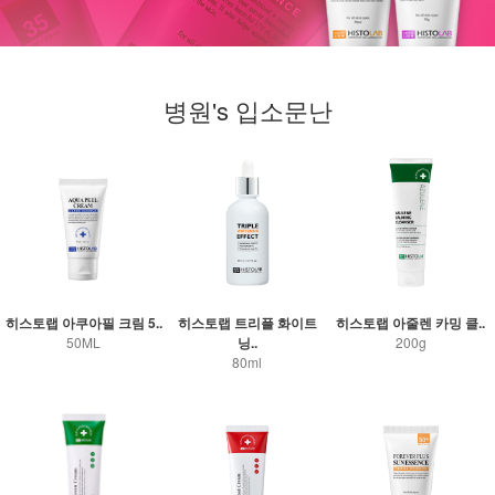
병원's 입소문난
히스토랩 아쿠아필 크림 5..
히스토랩 트리플 화이트
히스토랩 아줄렌 카밍 클..
50ML
닝..
200g
80ml