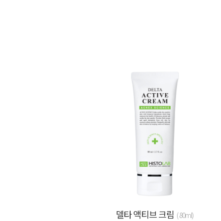
델타 액티브 크림
( 80ml)