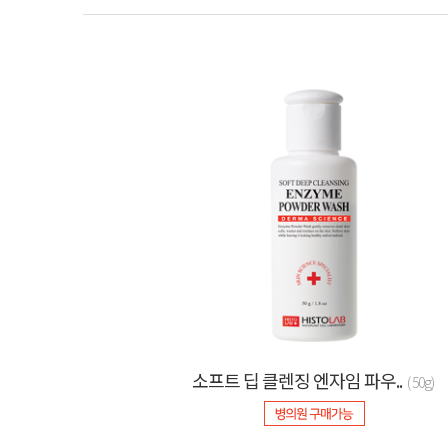
소프트 딥 클렌징 엔자임 파우..
( 50g)